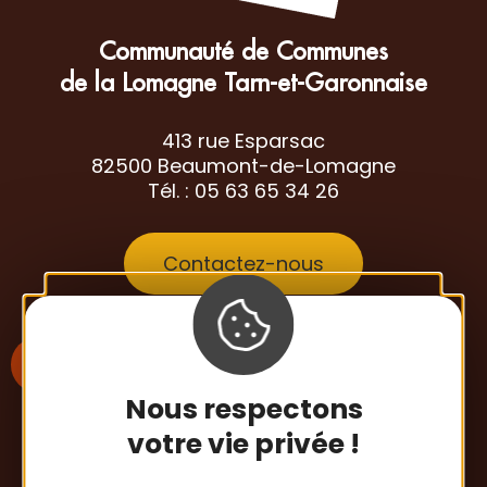
Communauté de Communes
de la Lomagne Tarn-et-Garonnaise
413 rue Esparsac
82500 Beaumont-de-Lomagne
Tél. : 05 63 65 34 26
Contactez-nous
Nous respectons
votre vie privée !
S'inscrire à la newsletter