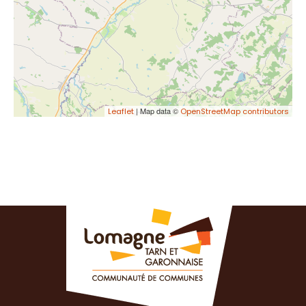
| Map data ©
Leaflet
OpenStreetMap contributors