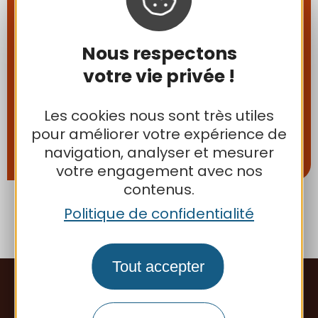
de définir sa vision du
développement
Nous respectons
économique et touristique
votre vie privée !
dans un horizon de 10 ans et
de se doter d’outils et
Les cookies nous sont très utiles
moyens dédiés à
pour améliorer votre expérience de
l’attractivité du territoire.
navigation, analyser et mesurer
votre engagement avec nos
contenus.
Politique de confidentialité
Tout accepter