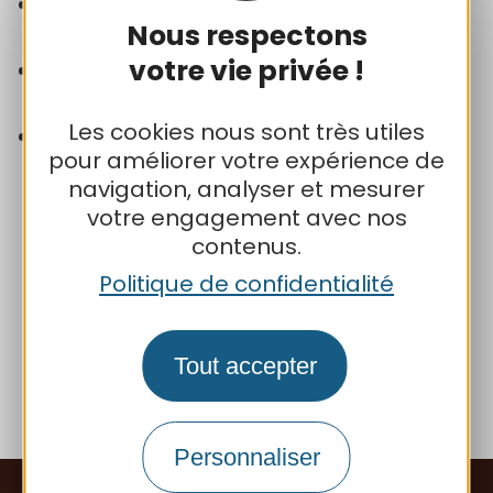
Écrire un message au Défenseur des
Nous respectons
droits
votre vie privée !
Contacter le délégué du Défenseur
des droits dans votre région
Les cookies nous sont très utiles
Envoyer un courrier par la poste
pour améliorer votre expérience de
(courrier gratuit, sans
navigation, analyser et mesurer
affranchissement) à l'adresse :
votre engagement avec nos
Défenseur des droits
contenus.
Libre réponse 71120
Politique de confidentialité
75342 Paris CEDEX 07
Tout accepter
Personnaliser