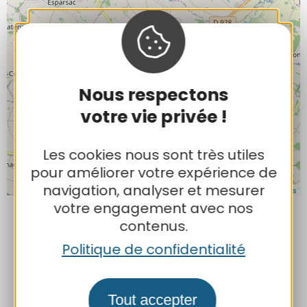
Nous respectons
votre vie privée !
Les cookies nous sont très utiles
pour améliorer votre expérience de
navigation, analyser et mesurer
Leaflet
| Map data ©
OpenStreetMap contributors
votre engagement avec nos
contenus.
Politique de confidentialité
Lat : 43.883134
Long : 0.988600
Tout accepter