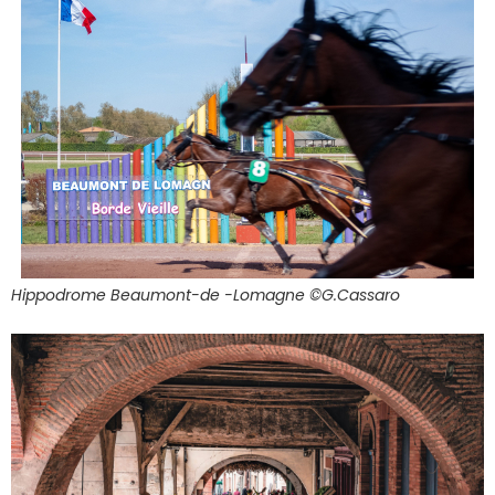
Hippodrome Beaumont-de -Lomagne ©G.Cassaro