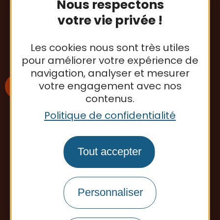
Nous respectons
Tél. : 05 63 65 34 26
votre vie privée !
Contactez-nous
Les cookies nous sont très utiles
pour améliorer votre expérience de
navigation, analyser et mesurer
votre engagement avec nos
contenus.
Politique de confidentialité
S'inscrire à la newsletter
Tout accepter
Office de tourisme
Personnaliser