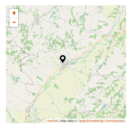
+
−
| Map data ©
Leaflet
OpenStreetMap contributors