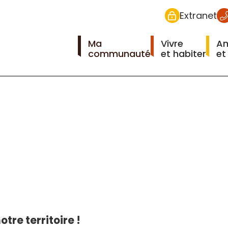
Extranet
Ma
Vivre
A
communauté
et habiter
et
tre territoire !