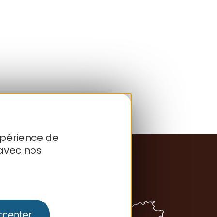
xpérience de
avec nos
ccepter