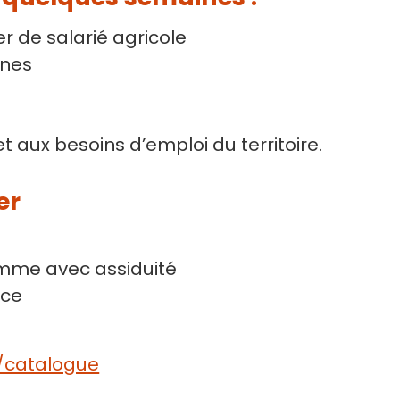
r de salarié agricole
ines
 aux besoins d’emploi du territoire.
er
amme avec assiduité
nce
/catalogue