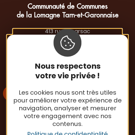
Communauté de Communes
de la Lomagne Tarn-et-Garonnaise
413 rue Esparsac
82500 Beaumont-de-Lomagne
Tél. : 05 63 65 34 26
Nous respectons
Contactez-nous
votre vie privée !
Les cookies nous sont très utiles
pour améliorer votre expérience de
navigation, analyser et mesurer
votre engagement avec nos
S'inscrire à la newsletter
contenus.
Politique de confidentialité