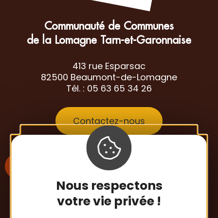
Communauté de Communes
de la Lomagne Tarn-et-Garonnaise
413 rue Esparsac
82500 Beaumont-de-Lomagne
Tél. : 05 63 65 34 26
Contactez-nous
Nous respectons
votre vie privée !
S'inscrire à la newsletter