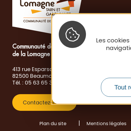
Les cookies
Communauté de Communes
navigat
de la Lomagne Tarn-et-Garonnaise
413 rue Esparsac
82500 Beaumont-de-Lomagne
Tél. : 05 63 65 34 26
Tout r
Contactez-nous
Plan du site
Mentions légales