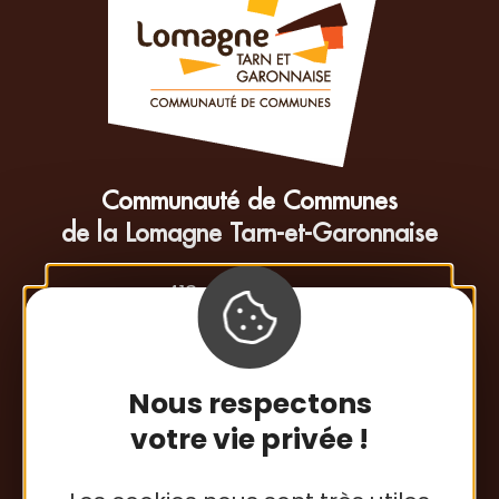
Communauté de Communes
de la Lomagne Tarn-et-Garonnaise
413 rue Esparsac
82500 Beaumont-de-Lomagne
Tél. : 05 63 65 34 26
Nous respectons
Contactez-nous
votre vie privée !