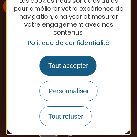
Les cookies nous sont très utiles
pour améliorer votre expérience de
navigation, analyser et mesurer
votre engagement avec nos
S'inscrire à la newsletter
contenus.
Politique de confidentialité
Office de tourisme
Tout accepter
Personnaliser
Tout refuser