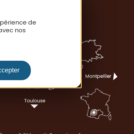
xpérience de
avec nos
ccepter