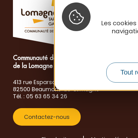
Les cookies
navigat
Communauté de Communes
de la Lomagne Tarn-et-Garonnaise
Tout r
413 rue Esparsac
82500 Beaumont-de-Lomagne
Tél. : 05 63 65 34 26
Contactez-nous