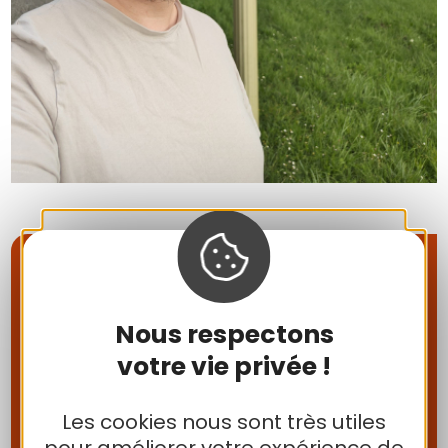
Contact
Nous respectons
votre vie privée !
Association Socio-
Culturelle (ASC)
Les cookies nous sont très utiles
pour améliorer votre expérience de