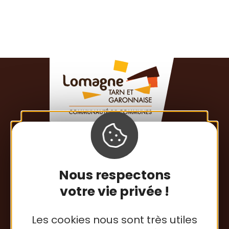
Communauté de Communes
Nous respectons
de la Lomagne Tarn-et-Garonnaise
votre vie privée !
413 rue Esparsac
82500 Beaumont-de-Lomagne
Les cookies nous sont très utiles
Tél. : 05 63 65 34 26