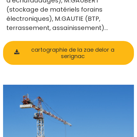
d’échafaudages), M.GAUBERT
(stockage de matériels forains
électroniques), M.GAUTIE (BTP,
terrassement, assainissement)…
cartographie de la zae delor a
serignac