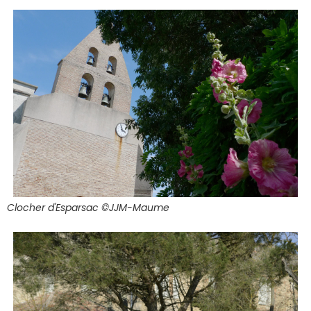
Clocher d'Esparsac ©JJM-Maume