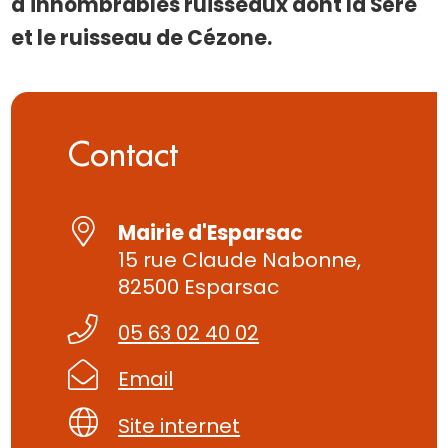
d'innombrables ruisseaux dont la Sère
et le ruisseau de Cézone.
Contact
Mairie d'Esparsac
15 rue Claude Nabonne,
82500 Esparsac
05 63 02 40 02
Email
Site internet