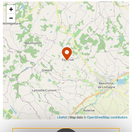
+
−
Leaflet
| Map data ©
OpenStreetMap contributors