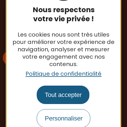
82500 Beaumont-de-Lomagne
Nous respectons
Tél. : 05 63 65 34 26
votre vie privée !
Contactez-nous
Les cookies nous sont très utiles
pour améliorer votre expérience de
navigation, analyser et mesurer
votre engagement avec nos
contenus.
Politique de confidentialité
S'inscrire à la newsletter
Tout accepter
Office de tourisme
Personnaliser