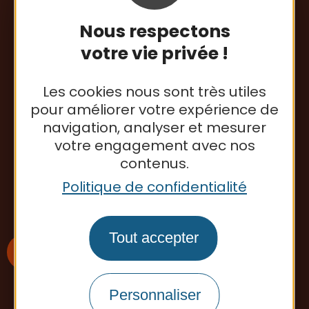
Nous respectons
votre vie privée !
Communauté de Communes
de la Lomagne Tarn-et-Garonnaise
Les cookies nous sont très utiles
pour améliorer votre expérience de
413 rue Esparsac
82500 Beaumont-de-Lomagne
navigation, analyser et mesurer
Tél. : 05 63 65 34 26
votre engagement avec nos
contenus.
Politique de confidentialité
Contactez-nous
Tout accepter
Personnaliser
S'inscrire à la newsletter