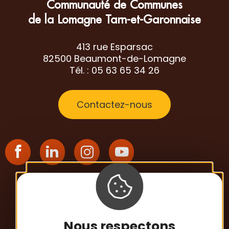
Communauté de Communes
de la Lomagne Tarn-et-Garonnaise
413 rue Esparsac
82500 Beaumont-de-Lomagne
Tél. : 05 63 65 34 26
Contactez-nous
S'inscrire à la newsletter
Nous respectons